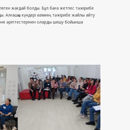
тпеген жағдай болды. Бұл баға жетпес тәжірибе
ды. Алғашқы күндері өзімнің тәжірибе жайлы айту
және әріптестерінен оларды шешу бойынша