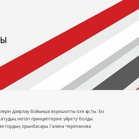
РЫ
ін даярлау бойынша воркшопты іске қосты. Екі
атудың негізгі принциптеріне үйрету болды.
директордың орынбасары Галина Черепанова