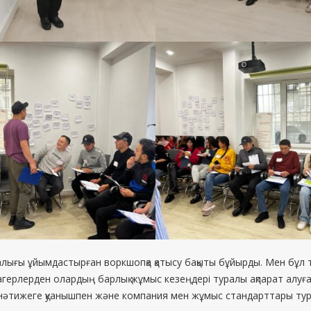
ығы ұйымдастырған воркшопқа қатысу бақыты бұйырды. Мен бұл тә
агерлерден олардың барлық жұмыс кезеңдері туралы ақпарат алуға
әтижеге қуанышпен және компания мен жұмыс стандарттары тура