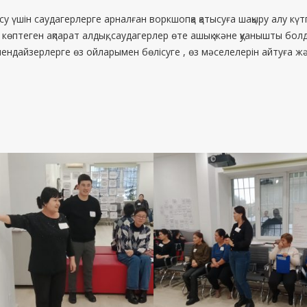
 үшін саудагерлерге арналған воркшопқа қатысуға шақыру алу кү
ен көптеген ақпарат алдық, саудагерлер өте ашық және қуанышты бол
чендайзерлерге өз ойларымен бөлісуге , өз мәселелерін айтуға 