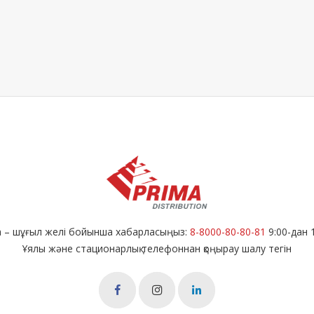
а – шұғыл желі бойынша хабарласыңыз:
8-8000-80-80-81
9:00-дан 
Ұялы және стационарлық телефоннан қоңырау шалу тегін