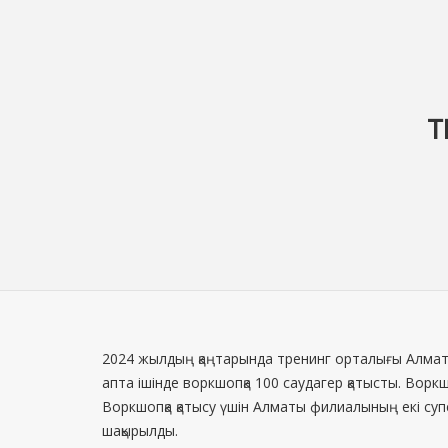
Т
2024 жылдың қаңтарында тренинг орталығы Алмат
апта ішінде воркшопқа 100 саудагер қатысты. Вор
Воркшопқа қатысу үшін Алматы филиалының екі су
шақырылды.