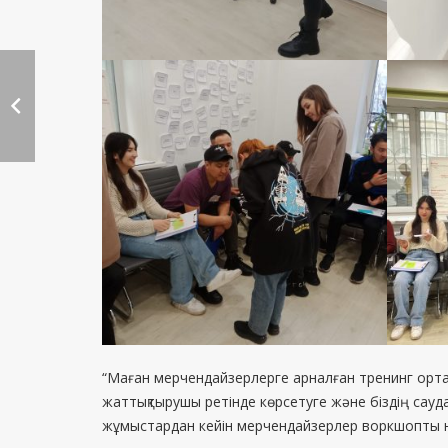
“Маған мерчендайзерлерге арналған тренинг ортал
жаттықтырушы ретінде көрсетуге және біздің сауд
жұмыстардан кейін мерчендайзерлер воркшопты н