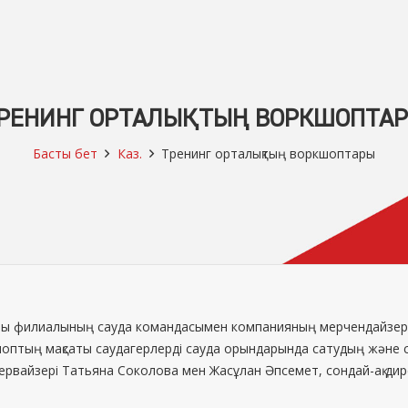
РЕНИНГ ОРТАЛЫҚТЫҢ ВОРКШОПТА
Басты бет
Каз.
Тренинг орталықтың воркшоптары
ы филиалының сауда командасымен компанияның мерчендайзерлер
кшоптың мақсаты саудагерлерді сауда орындарында сатудың және с
первайзері Татьяна Соколова мен Жасұлан Әпсемет, сондай-ақ 