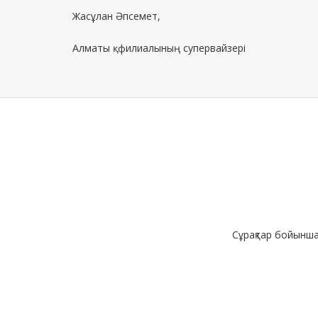
Жасұлан Әпсемет,
Алматы қ. филиалының супервайзері
Сұрақтар бойынш