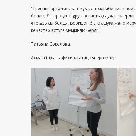
“Тренинг орталығынан жұмыс тәжірибесімен алмасу
болды, біз процесті құруға қатыстық, саудагерлерд
өте қызықты болды. Воркшоп бізге ашуға және мер
кеңестер естуге мүмкіндік берді”.
Татьяна Соколова,
Алматы қаласы филиалының супервайзері