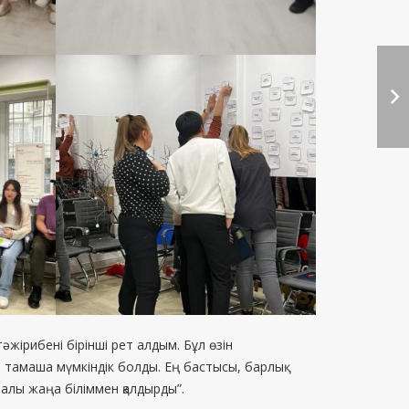
жірибені бірінші рет алдым. Бұл өзін
 тамаша мүмкіндік болды. Ең бастысы, барлық
лы жаңа біліммен қалдырды”.