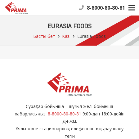
8-8000-80-80-81
EURASIA FOODS
Басты бет
Каз.
Eurasia Foods
Сұрақтар бойынша – шұғыл желі бойынша
хабарласыңыз:
8-8000-80-80-81
9:00-дан 18:00-дейін
Дн-Жм.
Ұялы және стационарлық телефоннан қоңырау шалу
тегін