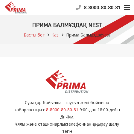
8-8000-80-80-81
ПРИМА БАЛМҰЗДАҚ NEST
Басты бет
Каз.
Прима Балмұздақ Nest
Сұрақтар бойынша – шұғыл желі бойынша
хабарласыңыз:
8-8000-80-80-81
9:00-дан 18:00-дейін
Дн-Жм.
Ұялы және стационарлық телефоннан қоңырау шалу
тегін