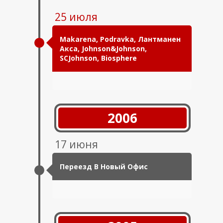
25 июля
Makarena, Podravka, Лантманен
Акса, Johnson&Johnson,
SCJohnson, Biosphere
2006
17 июня
Переезд В Новый Офис