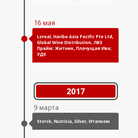
16 мая
Loreal, Haribo Asia Pacific Pte Ltd,
Global Wine Distribution; ЛВЗ
Прайм: Житник, Плачущая Ива;
УДК
2017
9 марта
Storck, Nutricia, Silver, Италком